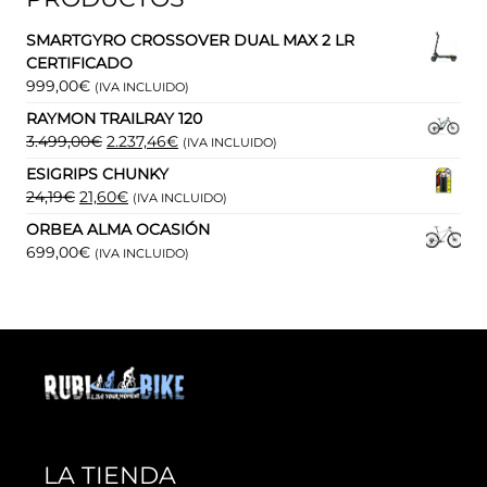
SMARTGYRO CROSSOVER DUAL MAX 2 LR
CERTIFICADO
999,00
€
(IVA INCLUIDO)
RAYMON TRAILRAY 120
EL
EL
3.499,00
€
2.237,46
€
(IVA INCLUIDO)
PRECIO
PRECIO
ESIGRIPS CHUNKY
ORIGINAL
ACTUAL
EL
EL
24,19
€
21,60
€
(IVA INCLUIDO)
ERA:
ES:
PRECIO
PRECIO
ORBEA ALMA OCASIÓN
3.499,00€.
2.237,46€.
ORIGINAL
ACTUAL
699,00
€
(IVA INCLUIDO)
ERA:
ES:
24,19€.
21,60€.
LA TIENDA