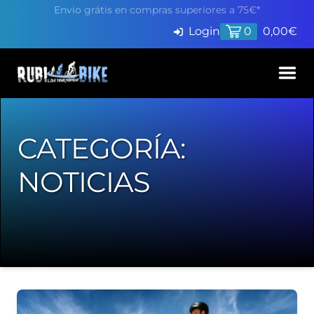
Envio grátis en compras superiores a 75€*
Login
0
0,00
€
Inicio
CATEGORÍA:
Productos
NOTICIAS
Servicios
Pide cita en Taller
Blog
Finaciación
Contacto