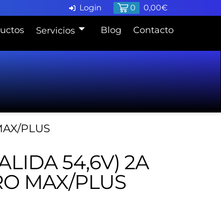
Login
0
0,00
€
uctos
Blog
Contacto
Servicios
Pide cita en Taller
Finaciación
 MAX/PLUS
LIDA 54,6V) 2A
RO MAX/PLUS