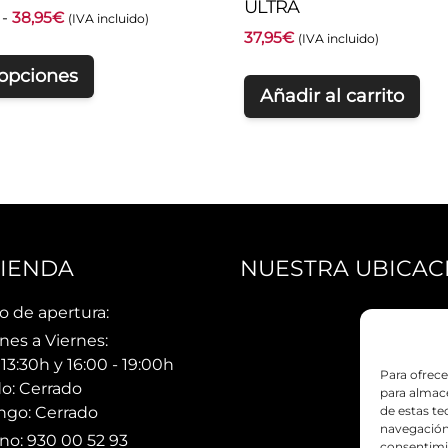
ULTRA
Rango
-
38,95
€
(IVA incluido)
37,95
€
de
(IVA incluido)
precios:
 opciones
desde
Añadir al carrito
28,95€
hasta
38,95€
TIENDA
NUESTRA UBICAC
o de apertura:
nes a Viernes:
 13:30h y 16:00 - 19:00h
Para ofrece
o: Cerrado
para almace
go: Cerrado
de estas t
navegación 
no: 930 00 52 93
consentimie