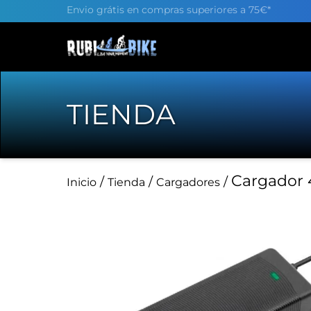
Envio grátis en compras superiores a 75€*
TIENDA
Cargador 
/
/
/
Inicio
Tienda
Cargadores