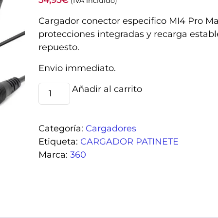
34,95
€
(IVA incluido)
Cargador conector especifico MI4 Pro Max
protecciones integradas y recarga establ
repuesto.
Envio immediato.
Cargador
Añadir al carrito
Alternative:
48v
(salida
54,6v)
Categoría:
Cargadores
2A
Etiqueta:
CARGADOR PATINETE
conector
Marca:
360
MI4
PRO
MAX/PLUS
cantidad