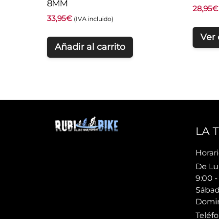
8MM
28,95
€
33,95
€
(IVA incluido)
Ver
Añadir al carrito
LA 
Horari
De Lu
9:00 -
Sábad
Domin
Teléfo