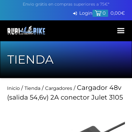
Envio grátis en compras superiores a 75€*
Login
0
0,00
€
Inicio
TIENDA
Productos
Servicios
Cargador 48v
Pide cita en Taller
/
/
/
Inicio
Tienda
Cargadores
Blog
(salida 54,6v) 2A conector Julet 3105
Finaciación
Contacto