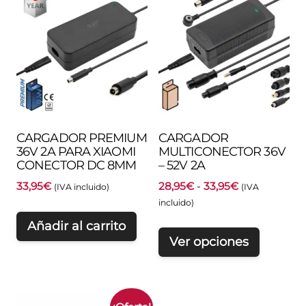
CARGADOR PREMIUM
CARGADOR
36V 2A PARA XIAOMI
MULTICONECTOR 36V
CONECTOR DC 8MM
– 52V 2A
Rango
33,95
€
28,95
€
-
33,95
€
(IVA incluido)
(IVA
de
incluido)
precios:
Añadir al carrito
desde
Ver opciones
28,95€
hasta
33,95€