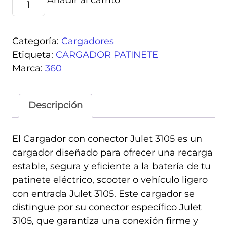
Añadir al carrito
Alternative:
48v
(salida
54,6v)
Categoría:
Cargadores
2A
Etiqueta:
CARGADOR PATINETE
conector
Marca:
360
Julet
3105
Descripción
cantidad
El
Cargador con conector Julet 3105
es un
cargador diseñado para ofrecer una recarga
estable, segura y eficiente a la batería de tu
patinete eléctrico, scooter o vehículo ligero
con entrada Julet 3105. Este cargador se
distingue por su conector específico Julet
3105, que garantiza una conexión firme y