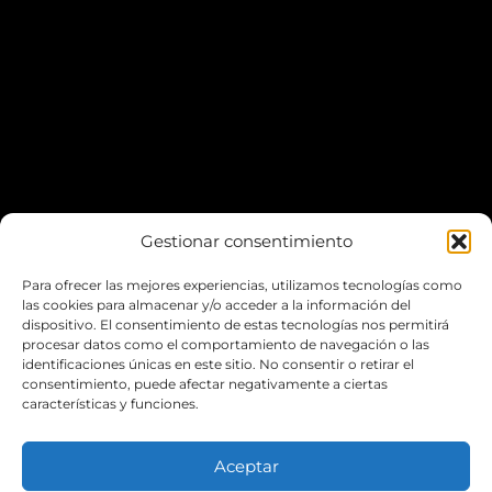
Gestionar consentimiento
Para ofrecer las mejores experiencias, utilizamos tecnologías como
*Puedes aparcar fácilmente en el
Escardivol
las cookies para almacenar y/o acceder a la información del
dispositivo. El consentimiento de estas tecnologías nos permitirá
procesar datos como el comportamiento de navegación o las
LA WEB
identificaciones únicas en este sitio. No consentir o retirar el
consentimiento, puede afectar negativamente a ciertas
características y funciones.
POLÍTICA DE COOKIES
POLÍTICA DE PRIVACIDAD
Aceptar