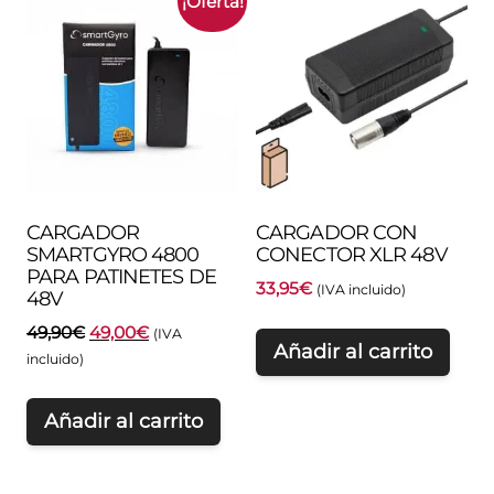
¡Oferta!
CARGADOR
CARGADOR CON
SMARTGYRO 4800
CONECTOR XLR 48V
PARA PATINETES DE
33,95
€
(IVA incluido)
48V
El
El
49,90
€
49,00
€
(IVA
Añadir al carrito
precio
precio
incluido)
original
actual
era:
es:
Añadir al carrito
49,90€.
49,00€.