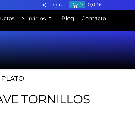
Login
0
0,00
€
uctos
Blog
Contacto
Servicios
Pide cita en Taller
Finaciación
 PLATO
AVE TORNILLOS