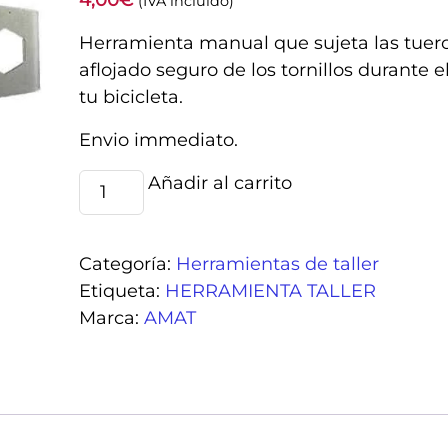
4,00
€
(IVA incluido)
Herramienta manual que sujeta las tuercas
aflojado seguro de los tornillos durante
tu bicicleta.
Envio immediato.
HERRAMIENTA
Añadir al carrito
Alternative:
LLAVE
TORNILLOS
PLATO
Categoría:
Herramientas de taller
cantidad
Etiqueta:
HERRAMIENTA TALLER
Marca:
AMAT