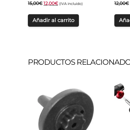
El
El
15,00
€
12,00
€
12,00
€
(IVA incluido)
precio
precio
original
actual
Añadir al carrito
Añad
era:
es:
15,00€.
12,00€.
PRODUCTOS RELACIONAD