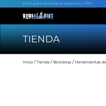
Envio grátis en compras superiores a 75€*
TIENDA
/
/
/
Inicio
Tienda
Bicicletas
Herramientas de 