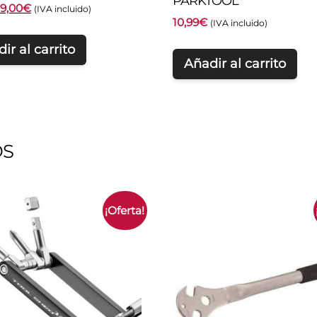
PARKTOOL
El
El
9,00
€
(IVA incluido)
10,99
€
precio
precio
(IVA incluido)
original
actual
ir al carrito
era:
es:
Añadir al carrito
12,00€.
9,00€.
OS
¡Oferta!