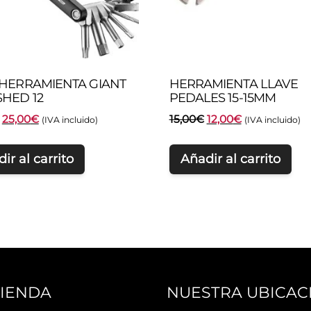
HERRAMIENTA GIANT
HERRAMIENTA LLAVE
HED 12
PEDALES 15-15MM
El
El
El
El
25,00
€
15,00
€
12,00
€
(IVA incluido)
(IVA incluido)
precio
precio
precio
precio
original
actual
original
actual
ir al carrito
Añadir al carrito
era:
es:
era:
es:
32,00€.
25,00€.
15,00€.
12,00€.
TIENDA
NUESTRA UBICAC