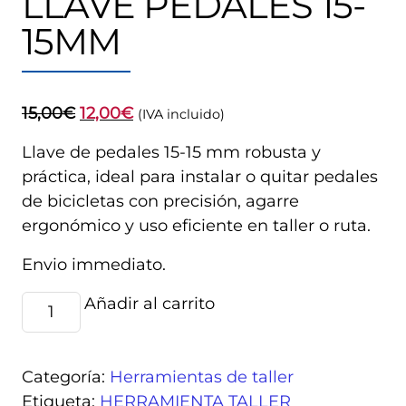
LLAVE PEDALES 15-
15MM
El
El
15,00
€
12,00
€
(IVA incluido)
precio
precio
Llave de pedales 15-15 mm robusta y
original
actual
práctica, ideal para instalar o quitar pedales
era:
es:
de bicicletas con precisión, agarre
15,00€.
12,00€.
ergonómico y uso eficiente en taller o ruta.
Envio immediato.
HERRAMIENTA
Añadir al carrito
Alternative:
LLAVE
PEDALES
15-
Categoría:
Herramientas de taller
15MM
Etiqueta:
HERRAMIENTA TALLER