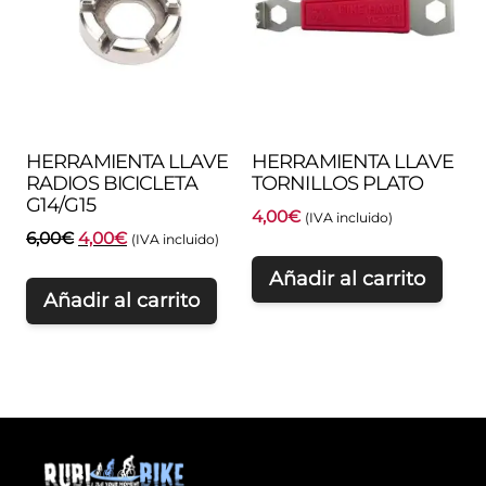
HERRAMIENTA LLAVE
HERRAMIENTA LLAVE
RADIOS BICICLETA
TORNILLOS PLATO
G14/G15
4,00
€
(IVA incluido)
El
El
6,00
€
4,00
€
(IVA incluido)
precio
precio
Añadir al carrito
original
actual
Añadir al carrito
era:
es:
6,00€.
4,00€.