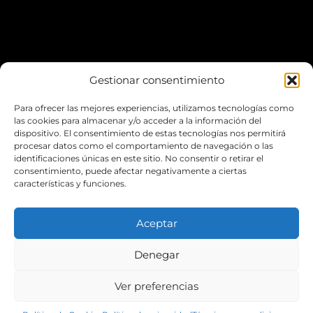
Gestionar consentimiento
Para ofrecer las mejores experiencias, utilizamos tecnologías como
*Puedes aparcar fácilmente en el
Escardivol
las cookies para almacenar y/o acceder a la información del
dispositivo. El consentimiento de estas tecnologías nos permitirá
procesar datos como el comportamiento de navegación o las
LA WEB
identificaciones únicas en este sitio. No consentir o retirar el
consentimiento, puede afectar negativamente a ciertas
características y funciones.
POLÍTICA DE COOKIES
POLÍTICA DE PRIVACIDAD
Aceptar
ENVIOS Y ENTREGAS
Denegar
DEVOLUCIONES
Ver preferencias
TÉRMINOS Y CONDICIONES