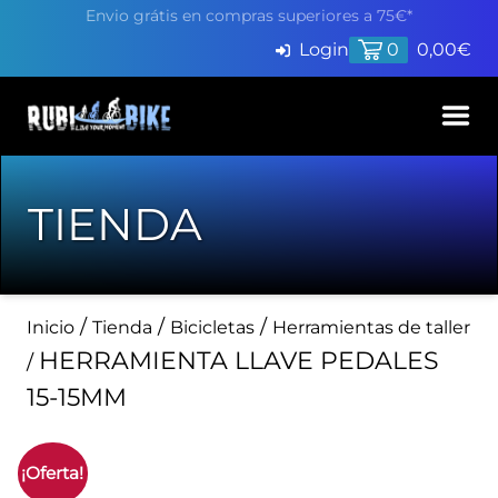
Envio grátis en compras superiores a 75€*
Login
0
0,00
€
Inicio
TIENDA
Productos
Servicios
/
/
/
Inicio
Tienda
Bicicletas
Herramientas de taller
Pide cita en Taller
Blog
HERRAMIENTA LLAVE PEDALES
/
Finaciación
15-15MM
Contacto
¡Oferta!