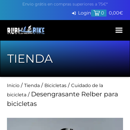
Envio grátis en compras superiores a 75€*
Login
0
0,00
€
Inicio
TIENDA
Productos
Servicios
/
/
/
Inicio
Tienda
Bicicletas
Cuidado de la
Pide cita en Taller
Blog
Desengrasante Relber para
/
bicicleta
Finaciación
bicicletas
Contacto