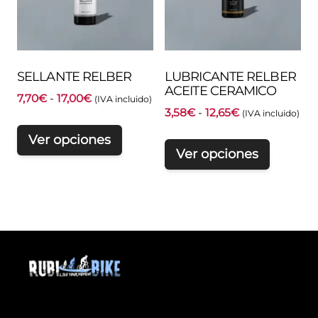
SELLANTE RELBER
LUBRICANTE RELBER
ACEITE CERAMICO
Rango
7,70
€
-
17,00
€
(IVA incluido)
Rango
3,58
€
-
12,65
€
de
(IVA incluido)
de
precios:
Ver opciones
precios:
desde
Ver opciones
desde
7,70€
3,58€
hasta
hasta
17,00€
12,65€