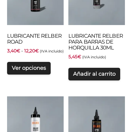
LUBRICANTE RELBER
LUBRICANTE RELBER
ROAD
PARA BARRAS DE
HORQUILLA 30ML
Rango
3,40
€
-
12,20
€
(IVA incluido)
5,45
€
de
(IVA incluido)
precios:
Ver opciones
desde
Añadir al carrito
3,40€
hasta
12,20€