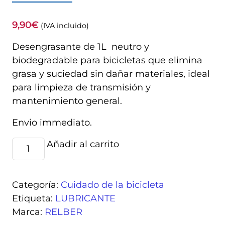
9,90
€
(IVA incluido)
Desengrasante de 1L neutro y
biodegradable para bicicletas que elimina
grasa y suciedad sin dañar materiales, ideal
para limpieza de transmisión y
mantenimiento general.
Envio immediato.
Desengrasante
Añadir al carrito
Alternative:
Relber
para
bicicletas
Categoría:
Cuidado de la bicicleta
cantidad
Etiqueta:
LUBRICANTE
Marca:
RELBER