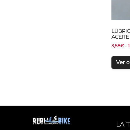
LUBRI
ACEITE
3,58
€
-
Ver 
LA 