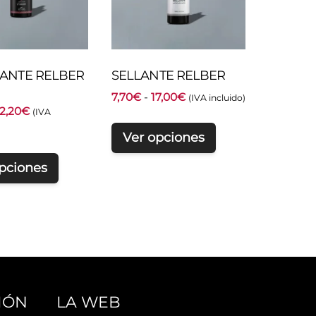
ANTE RELBER
SELLANTE RELBER
Rango
7,70
€
-
17,00
€
(IVA incluido)
Rango
12,20
€
de
(IVA
de
precios:
Ver opciones
precios:
desde
desde
7,70€
pciones
3,40€
hasta
hasta
17,00€
12,20€
IÓN
LA WEB