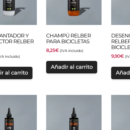
LANTADOR Y
CHAMPÚ RELBER
DESEN
CTOR RELBER
PARA BICICLETAS
RELBE
BICICL
8,25
€
(IVA incluido)
9,90
€
VA incluido)
(IV
Añadir al carrito
r al carrito
Añadi