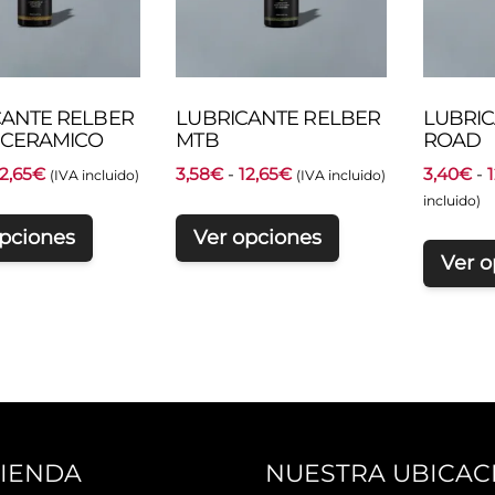
CANTE RELBER
LUBRICANTE RELBER
LUBRIC
 CERAMICO
MTB
ROAD
Rango
Rango
12,65
€
3,58
€
-
12,65
€
3,40
€
-
(IVA incluido)
(IVA incluido)
de
de
incluido)
precios:
precios:
opciones
Ver opciones
desde
desde
Ver o
3,58€
3,58€
hasta
hasta
12,65€
12,65€
TIENDA
NUESTRA UBICAC