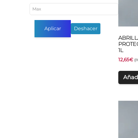
Aplicar
Deshacer
ABRIL
PROTE
1L
12,65
€
(I
Añadi