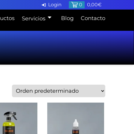
Login
0
0,00
€
uctos
Blog
Contacto
Servicios
Pide cita en Taller
Finaciación