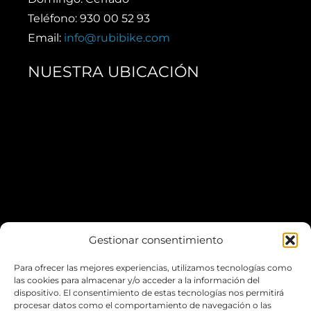
Teléfono: 930 00 52 93
Email:
info@rubibike.com
NUESTRA UBICACIÓN
Gestionar consentimiento
Para ofrecer las mejores experiencias, utilizamos tecnologías como
*Puedes aparcar fácilmente en el
Escardivol
las cookies para almacenar y/o acceder a la información del
dispositivo. El consentimiento de estas tecnologías nos permitirá
procesar datos como el comportamiento de navegación o las