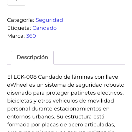
008
Candado
de
Categoría:
Seguridad
laminas
Etiqueta:
Candado
con
Marca:
360
llave
cantidad
Descripción
El
LCK‑008 Candado de láminas con llave
eWheel
es un sistema de seguridad robusto
diseñado para proteger patinetes eléctricos,
bicicletas y otros vehículos de movilidad
personal durante estacionamientos en
entornos urbanos. Su estructura está
formada por placas de acero articuladas,