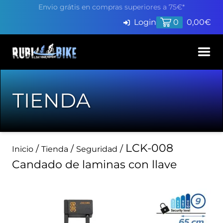
Envio grátis en compras superiores a 75€*
Login
0
0,00
€
Inicio
TIENDA
Productos
Servicios
LCK-008
Pide cita en Taller
/
/
/
Inicio
Tienda
Seguridad
Blog
Candado de laminas con llave
Finaciación
Contacto