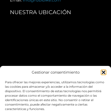
Email:
info@rubibike.com
NUESTRA UBICACIÓN
Gestionar consentimiento
Para ofrecer las mejores experiencias, utilizamos tecnologías como
*Puedes aparcar fácilmente en el
Escardivol
las cookies para almacenar y/o acceder a la información del
dispositivo. El consentimiento de estas tecnologías nos permitirá
procesar datos como el comportamiento de navegación o las
LA WEB
identificaciones únicas en este sitio. No consentir o retirar el
consentimiento, puede afectar negativamente a ciertas
características y funciones.