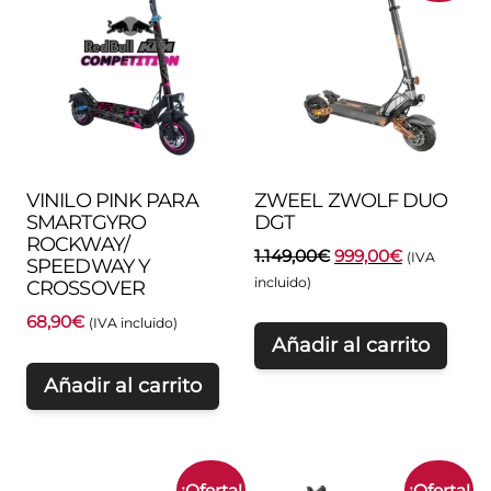
VINILO PINK PARA
ZWEEL ZWOLF DUO
SMARTGYRO
DGT
ROCKWAY/
El
El
1.149,00
€
999,00
€
(IVA
SPEEDWAY Y
precio
precio
incluido)
CROSSOVER
original
actual
68,90
€
(IVA incluido)
era:
es:
Añadir al carrito
1.149,00€.
999,00€.
Añadir al carrito
¡Oferta!
¡Oferta!