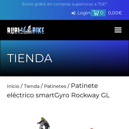
Envio grátis en compras superiores a 75€*
Login
0
0,00
€
Inicio
TIENDA
Productos
Servicios
Patinete
Pide cita en Taller
/
/
/
Inicio
Tienda
Patinetes
Blog
eléctrico smartGyro Rockway GL
Finaciación
Contacto