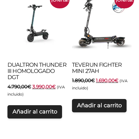
DUALTRON THUNDER
TEVERUN FIGHTER
III HOMOLOGADO
MINI 27AH
DGT
El
El
1.890,00
€
1.690,00
€
(IVA
El
El
4.790,00
€
3.990,00
€
precio
precio
(IVA
incluido)
precio
precio
original
actual
incluido)
original
actual
era:
es:
Añadir al carrito
era:
es:
1.890,00€.
1.690,00€
Añadir al carrito
4.790,00€.
3.990,00€.