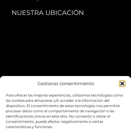
NUESTRA UBICACIÓN
Gestionar consentimiento
Para ofrecer las mejores experiencias, utilizamos tecnologías como
*Puedes aparcar fácilmente en el
Escardivol
las cookies para almacenar y/o acceder a la información del
dispositivo. El consentimiento de estas tecnologías nos permitirá
procesar datos como el comportamiento de navegación o las
LA WEB
identificaciones únicas en este sitio. No consentir o retirar el
consentimiento, puede afectar negativamente a ciertas
características y funciones.
POLÍTICA DE COOKIES