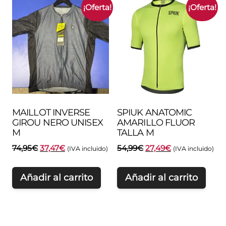
¡Oferta!
¡Oferta!
MAILLOT INVERSE
SPIUK ANATOMIC
GIROU NERO UNISEX
AMARILLO FLUOR
M
TALLA M
El
El
El
El
74,95
€
37,47
€
54,99
€
27,49
€
(IVA incluido)
(IVA incluido)
precio
precio
precio
precio
original
actual
original
actual
Añadir al carrito
Añadir al carrito
era:
es:
era:
es:
74,95€.
37,47€.
54,99€.
27,49€.