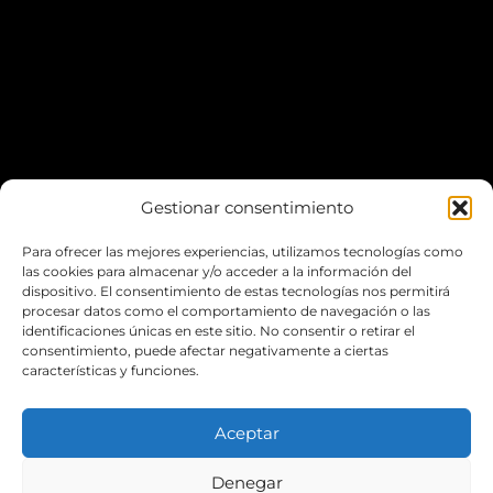
Gestionar consentimiento
Para ofrecer las mejores experiencias, utilizamos tecnologías como
*Puedes aparcar fácilmente en el
Escardivol
las cookies para almacenar y/o acceder a la información del
dispositivo. El consentimiento de estas tecnologías nos permitirá
procesar datos como el comportamiento de navegación o las
LA WEB
identificaciones únicas en este sitio. No consentir o retirar el
consentimiento, puede afectar negativamente a ciertas
características y funciones.
POLÍTICA DE COOKIES
POLÍTICA DE PRIVACIDAD
Aceptar
ENVIOS Y ENTREGAS
Denegar