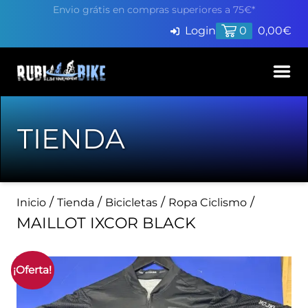
Envio grátis en compras superiores a 75€*
Login
0
0,00
€
Inicio
TIENDA
Productos
Servicios
/
/
/
/
Inicio
Tienda
Bicicletas
Ropa Ciclismo
Pide cita en Taller
Blog
MAILLOT IXCOR BLACK
Finaciación
Contacto
¡Oferta!