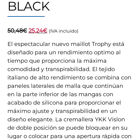
BLACK
El
El
50,48
€
25,24
€
(IVA incluido)
precio
precio
El espectacular nuevo maillot Trophy está
original
actual
diseñado para un rendimiento optimo al
era:
es:
tiempo que proporciona la máxima
50,48€.
25,24€.
comodidad y transpirabilidad. El tejido
italiano de alto rendimiento se combina con
paneles laterales de malla que continúan
en la parte inferior de las mangas con
acabado de silicona para proporcionar el
máximo ajuste y transpirabilidad en un
diseño elegante. La cremallera YKK Vislon
de doble posición se puede bloquear en su
lugar o colocar para una apertura rápida con