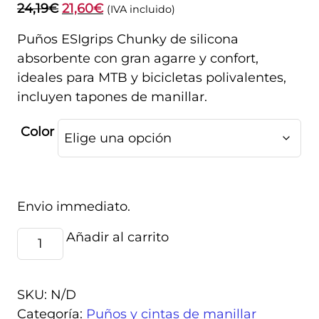
El
El
24,19
€
21,60
€
(IVA incluido)
precio
precio
Puños ESIgrips Chunky de silicona
original
actual
absorbente con gran agarre y confort,
era:
es:
ideales para MTB y bicicletas polivalentes,
24,19€.
21,60€.
incluyen tapones de manillar.
Color
Envio immediato.
ESIGrips
Añadir al carrito
Alternative:
Chunky
cantidad
SKU:
N/D
Categoría:
Puños y cintas de manillar