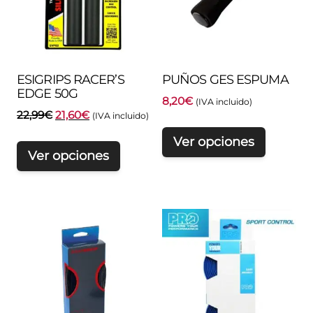
ESIGRIPS RACER’S
PUÑOS GES ESPUMA
EDGE 50G
8,20
€
(IVA incluido)
El
El
22,99
€
21,60
€
(IVA incluido)
precio
precio
Ver opciones
original
actual
Ver opciones
era:
es:
22,99€.
21,60€.