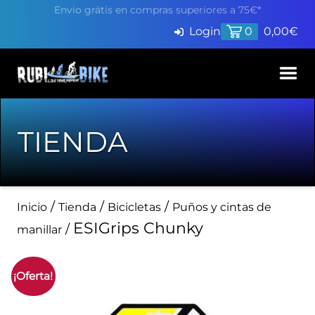
Envio grátis en compras superiores a 75€*
Login
0
0,00
€
Inicio
TIENDA
Productos
Servicios
/
/
/
Inicio
Tienda
Bicicletas
Puños y cintas de
Pide cita en Taller
Blog
ESIGrips Chunky
/
manillar
Finaciación
Contacto
¡Oferta!