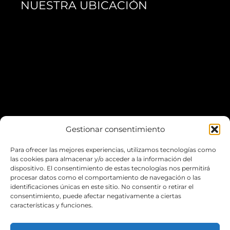
NUESTRA UBICACIÓN
Gestionar consentimiento
Para ofrecer las mejores experiencias, utilizamos tecnologías como
*Puedes aparcar fácilmente en el
Escardivol
las cookies para almacenar y/o acceder a la información del
dispositivo. El consentimiento de estas tecnologías nos permitirá
procesar datos como el comportamiento de navegación o las
LA WEB
identificaciones únicas en este sitio. No consentir o retirar el
consentimiento, puede afectar negativamente a ciertas
características y funciones.
POLÍTICA DE COOKIES
POLÍTICA DE PRIVACIDAD