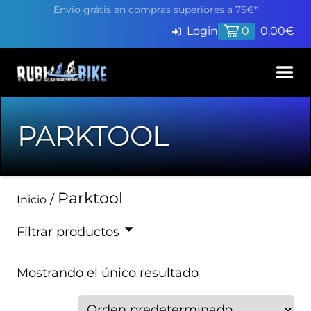
Envio grátis en compras superiores a 75€*
Login
0
0,00
€
Inicio
PARKTOOL
Productos
Servicios
Parktool
/
Inicio
Pide cita en Taller
Blog
Filtrar productos
Finaciación
Contacto
Mostrando el único resultado