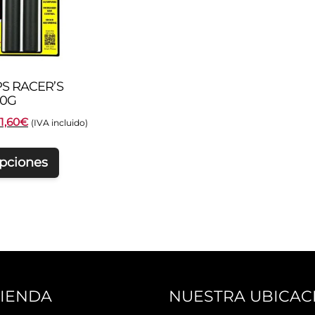
PS RACER’S
50G
l
El
1,60
€
(IVA incluido)
recio
precio
riginal
actual
opciones
ra:
es:
2,99€.
21,60€.
TIENDA
NUESTRA UBICAC