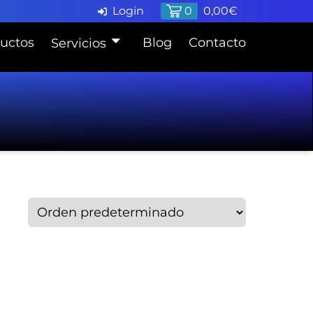
Login
0
0,00
€
uctos
Blog
Contacto
Servicios
Pide cita en Taller
Finaciación