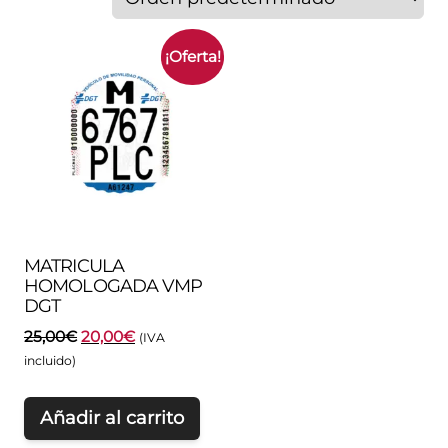
¡Oferta!
MATRICULA
HOMOLOGADA VMP
DGT
El
El
25,00
€
20,00
€
(IVA
precio
precio
incluido)
original
actual
era:
es:
Añadir al carrito
25,00€.
20,00€.