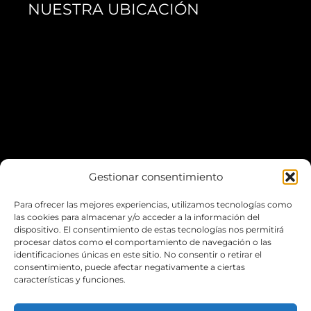
NUESTRA UBICACIÓN
Gestionar consentimiento
Para ofrecer las mejores experiencias, utilizamos tecnologías como
*Puedes aparcar fácilmente en el
Escardivol
las cookies para almacenar y/o acceder a la información del
dispositivo. El consentimiento de estas tecnologías nos permitirá
procesar datos como el comportamiento de navegación o las
LA WEB
identificaciones únicas en este sitio. No consentir o retirar el
consentimiento, puede afectar negativamente a ciertas
características y funciones.
POLÍTICA DE COOKIES