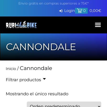
Envio grátis en compras superiores a 75€*
Login
0
0,00
€
Inicio
CANNONDALE
Productos
Servicios
Cannondale
/
Inicio
Pide cita en Taller
Blog
Filtrar productos
Finaciación
Contacto
Mostrando el único resultado