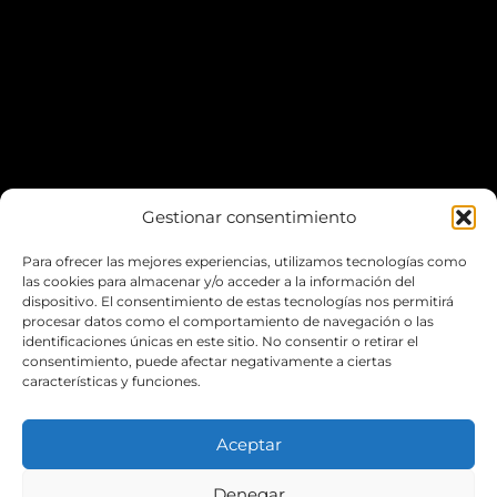
Gestionar consentimiento
Para ofrecer las mejores experiencias, utilizamos tecnologías como
*Puedes aparcar fácilmente en el
Escardivol
las cookies para almacenar y/o acceder a la información del
dispositivo. El consentimiento de estas tecnologías nos permitirá
procesar datos como el comportamiento de navegación o las
LA WEB
identificaciones únicas en este sitio. No consentir o retirar el
consentimiento, puede afectar negativamente a ciertas
características y funciones.
POLÍTICA DE COOKIES
POLÍTICA DE PRIVACIDAD
Aceptar
ENVIOS Y ENTREGAS
Denegar